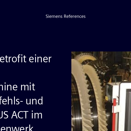
Siemens References
trofit einer
hine mit
fehls- und
US ACT im
nenwerk