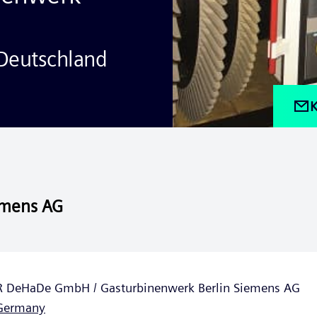
Deutschland
K
emens AG
 DeHaDe GmbH / Gasturbinenwerk Berlin Siemens AG
Germany