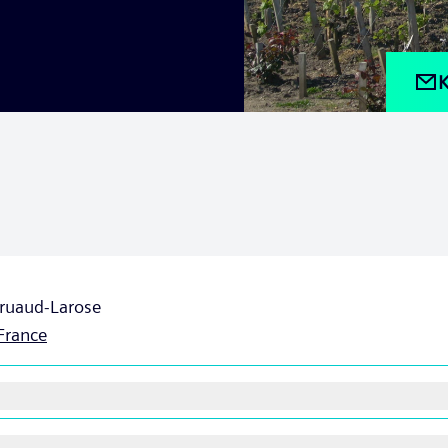
K
ruaud-Larose
France