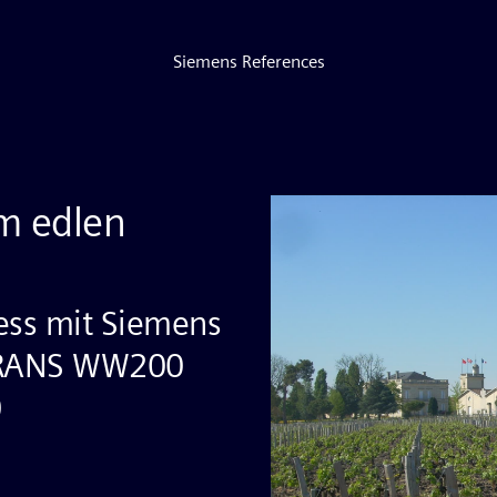
Siemens References
m edlen
ess mit Siemens
TRANS WW200
0