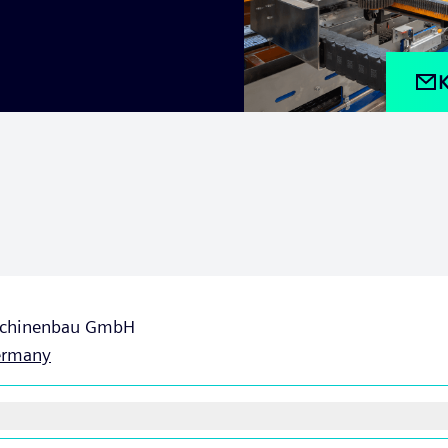
K
schinenbau GmbH
ermany