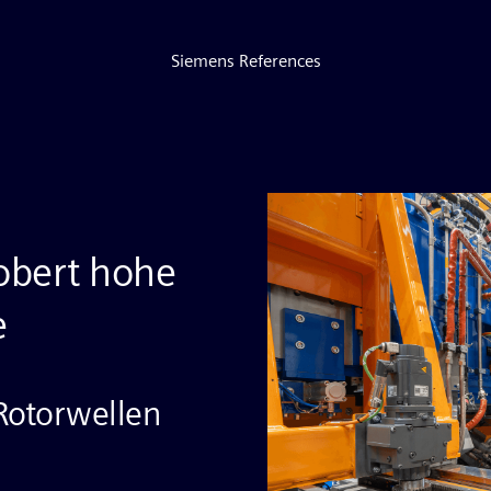
Siemens References
obert hohe
e
Rotorwellen