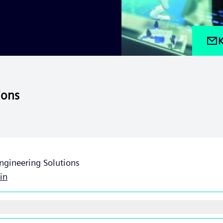
K
ions
ngineering Solutions
in