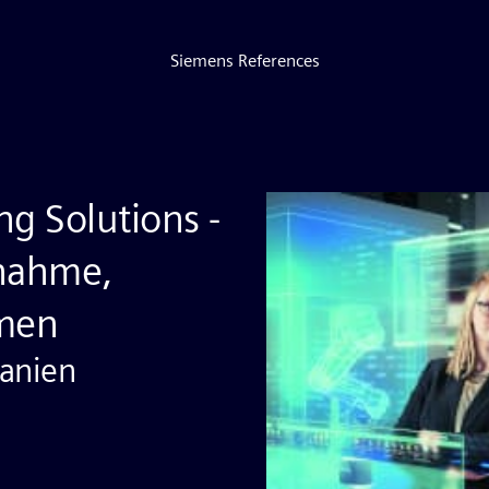
Siemens References
g Solutions -
bnahme,
men
panien