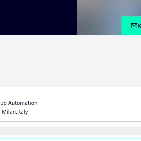
K
oup Automation
, Milan,
Italy