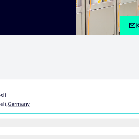
K
sli
li,
Germany