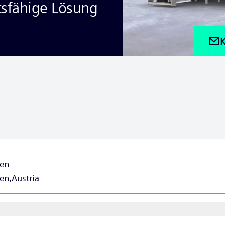
sfähige Lösung
K
hen
en,
Austria