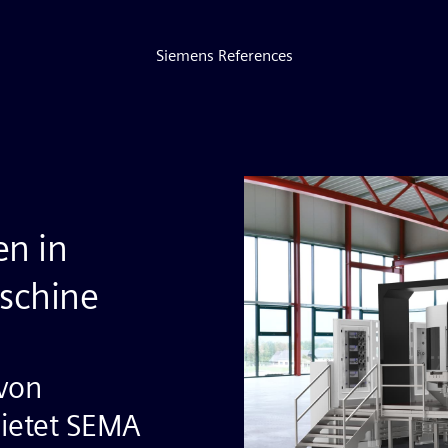
Siemens References
en in
schine
von
ietet SEMA