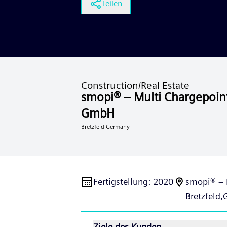
Teilen
Construction/Real Estate
smopi® – Multi Chargepoin
GmbH
Bretzfeld Germany
Fertigstellung
:
2020
smopi® – 
Bretzfeld,
Ziele des Kunden