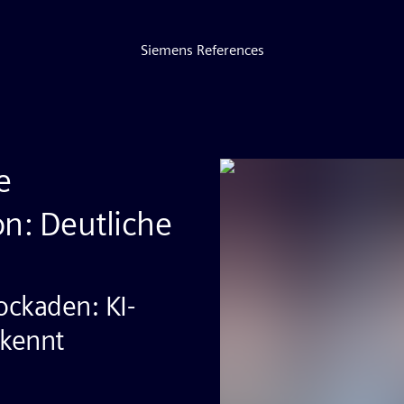
Siemens References
e
n: Deutliche
ckaden: KI-
kennt