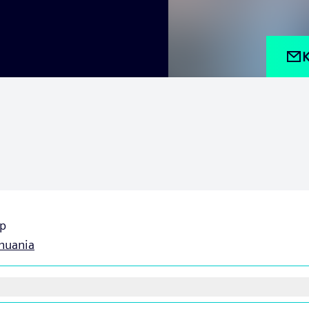
K
p
thuania