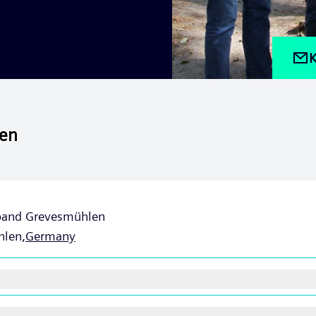
K
en
band Grevesmühlen
len,
Germany