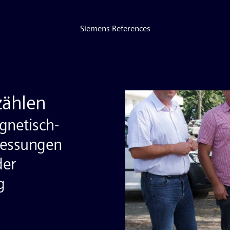
Siemens References
zählen
gnetisch-
messungen
der
g