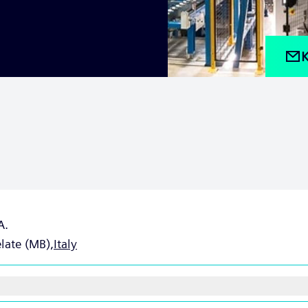
K
A.
late (MB),
Italy