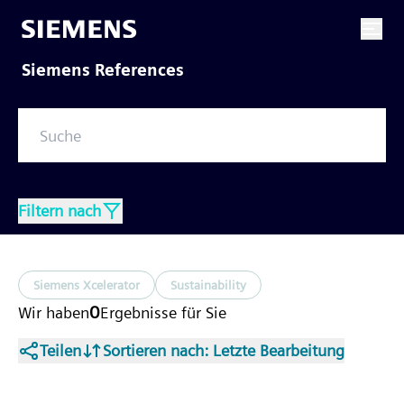
Siemens References
Filtern nach
Siemens Xcelerator
Sustainability
0
Wir haben
Ergebnisse
für Sie
Teilen
Sortieren nach
: Letzte Bearbeitung