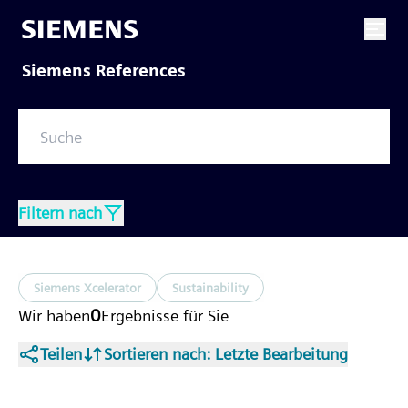
Siemens References
Filtern nach
Siemens Xcelerator
Sustainability
0
Wir haben
Ergebnisse
für Sie
Teilen
Sortieren nach
: Letzte Bearbeitung