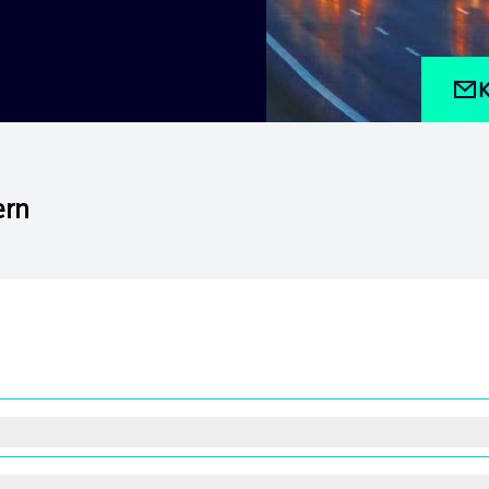
K
ern